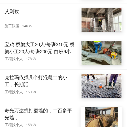
艾则孜
施工队伍
146
宝鸡 桥架大工20人/每班310元 桥
架小工20人/每班200元 白班9小时
一个工，加班7小时一个工，压三
工程找个人
178
天后天天结，基本每天加班，加
班多多，不接受加班的不要。
克拉玛依找几个打混凝土的小
工，长期活
工程找个人
150
寿光万达找打磨墙的，二百多平
光墙，
工程找个人
158