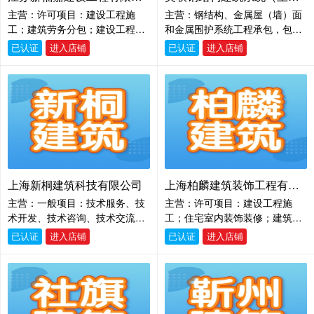
货物仓储服务（不含危险化学品
配件、机电设备及配件、金属材
主营：许可项目：建设工程施
主营：钢结构、金属屋（墙）面
等需许可审批的项目）；技术服
料的销售，商务信息咨询，国内
工；建筑劳务分包；建设工程设
和金属围护系统工程承包，包括
务、技术开发、技术咨询、技术
货物运输代理，软件开发。（除
计；住宅室内装饰装修；施工专
工程项目设计、管理与施工；金
交流、技术转让、技术推广；水
依法须经批准的项目外，凭营业
已认证
进入店铺
已认证
进入店铺
业作业；电气安装服务；建设工
属建筑系统及相关技术和产品的
泥制品销售；五金产品零售；电
执照依法自主开展经营活动）
程监理（依法须经批准的项目，
研发设计、制造集成和销售，并
气设备销售；办公用品销售；机
经相关部门批准后方可开展经营
提供相关技术咨询、技术转让和
械设备销售；建筑
活动，具体经营项目以审批结果
技术服务；在松江区江田东路20
为准）一般项目：建筑材料销
8号从事自有物业租赁和管理。
售；建筑工程机械与设备租赁；
（不涉及国营贸易管理商品，涉
对外承包工程；工程管理服务；
及配额、许可证管理商品的，按
专业设计服务；城市绿化管理；
国家有关规定办理申请）。【依
园林绿化工程施工；建筑工程用
法须经批准的项目，经相关部门
上海新桐建筑科技有限公司
上海柏麟建筑装饰工程有限公司
机械销售（除依法须经批准的项
批准后方可开展经营活动】
主营：一般项目：技术服务、技
主营：许可项目：建设工程施
目外，凭营业执照依法自主开展
术开发、技术咨询、技术交流、
工；住宅室内装饰装修；建筑劳
经营活动）
技术转让、技术推广；工程管理
务分包。（依法须经批准的项
已认证
进入店铺
已认证
进入店铺
服务；普通机械设备安装服务；
目，经相关部门批准后方可开展
五金产品批发；五金产品零售；
经营活动，具体经营项目以相关
建筑材料销售；建筑装饰材料销
部门批准文件或许可证件为准）
售；涂料销售（不含危险化学
一般项目：园林绿化工程施工，
品）；化工产品销售（不含许可
工程造价咨询业务，销售建筑材