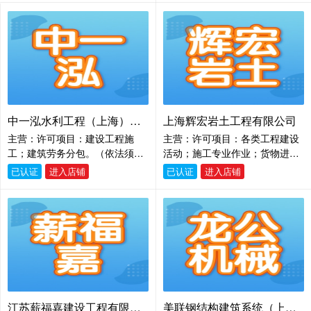
路照明工程；城市园林绿化工
经营活动，具体经营项目以相关
程；给排水泵站工程；管道工
部门批准文件或许可证件为准）
程；热力工程；桥梁工程；矿山
一般项目：工程管理服务；土石
工程；电子与智能化工程；消防
方工程施工；互联网销售（除销
工程；防水防腐保温工程；模板
售需要许可的商品）；建筑材料
脚手架工程；建筑机电安装工
销售；建筑防水卷材产品销售；
程；建筑幕墙工程；输变电工
合成材料销售；日用百货销售；
程；地基基础工程；起重设备安
机械电气设备销售；信息咨询服
中一泓水利工程（上海）有限公司
上海辉宏岩土工程有限公司
装工程；建筑劳务分包；工程勘
务（不含许可类信息咨询服
主营：许可项目：建设工程施
主营：许可项目：各类工程建设
察设计；苗木、花卉、盆景、草
务）。（除依法须经批准的项目
工；建筑劳务分包。（依法须经
活动；施工专业作业；货物进出
坪的培育及销售
外，凭营业执照依法自主开展经
批准的项目，经相关部门批准后
口；技术进出口。（依法须经批
营活动）
已认证
进入店铺
已认证
进入店铺
方可开展经营活动，具体经营项
准的项目，经相关部门批准后方
目以相关部门批准文件或许可证
可开展经营活动，具体经营项目
件为准） 一般项目：城市绿化管
以相关部门批准文件或许可证件
理；机械设备租赁；信息咨询服
为准）一般项目：花木种植，机
务（不含许可类信息咨询服
械设备、材料等租赁，机电设
务）；广告设计、代理；广告制
备、机械设备维修、安装，从事
作；广告发布；专业设计服务；
机械设备技术、机电设备技术领
数字内容制作服务（不含出版发
域内的技术开发、技术转让、技
行）；国内货物运输代理；普通
术咨询、技术服务，机械设备及
江苏薪福嘉建设工程有限公司
美联钢结构建筑系统（上海）股份有限公司