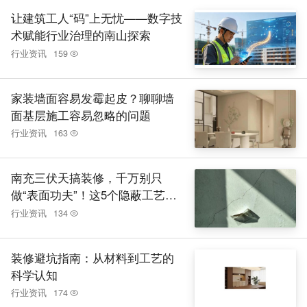
让建筑工人“码”上无忧——数字技
术赋能行业治理的南山探索
行业资讯
159
家装墙面容易发霉起皮？聊聊墙
面基层施工容易忽略的问题
行业资讯
163
南充三伏天搞装修，千万别只
做“表面功夫”！这5个隐蔽工艺，
比新房装修还烧钱
行业资讯
134
装修避坑指南：从材料到工艺的
科学认知
行业资讯
174