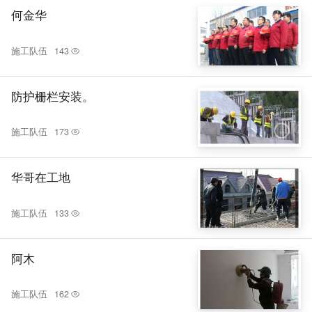
们。 工资要求 : 万元以内不考虑
何金华
！
施工队伍
143
防护栅栏安装。
施工队伍
173
华哥在工地
施工队伍
133
阿木
施工队伍
162