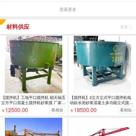
机软件开发，文化艺术交流与策
经相关部门批准后方可开展经营
务；门窗销售；五金产品零售；
查看更多
划，会议及展览服务，设计、制
活动，具体经营项目以相关部门
五金产品批发；室内
作各类广告，利用自有媒体发布
批准文件或许可证件为准）一般
广告，图文设计制作，知识产权
项目：园林绿化工程施工；建筑
材料供应
更多
代理，玩具、工艺品、电子产
防水卷材产品销售；涂料销售
品、文化办公用品、建筑装潢材
（不含危险化学品）；建筑装饰
料、服装鞋帽、针纺织品、皮革
材料销售；金属结构销售；金属
制品、化妆品、机械设备的销
材料销售；照明器具销售；灯具
售，企业管理咨询、商务信息咨
销售；家居用品销售；办公用品
询（以上咨询除经纪）。【依法
销售；五金产品批发；五金产品
须经批准的项目，经相关部门批
零售；纸制品销售；电气设备销
准后方可开展经营活动】
售；橡胶制品销售；劳动保护用
品销售；塑料制品销售；日用百
货销售；机械设备租赁；装卸搬
运；工程管理服
【搅拌机】工地平口搅拌机 朝天锅五
【搅拌机】2立方立式平口搅拌机电
立方平口混凝土搅拌机砂浆搅 厂家批
动款水泥砂浆混凝土多功能立式搅拌
发
机 批发
12500.00
18500.00
看相似
看相似
￥
￥