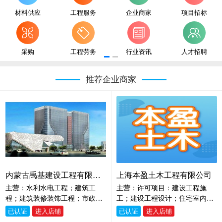
材料供应
工程服务
企业商家
项目招标
采购
工程劳务
行业资讯
人才招聘
推荐企业商家
内蒙古禹基建设工程有限公司
上海本盈土木工程有限公司
主营：水利水电工程；建筑工
主营：许可项目：建设工程施
程；建筑装修装饰工程；市政道
工；建设工程设计；住宅室内装
路工程；公路工程；电力工程；
饰装修。（依法须经批准的项
已认证
进入店铺
已认证
进入店铺
钢结构工程；环保工程；城市道
目，经相关部门批准后方可开展