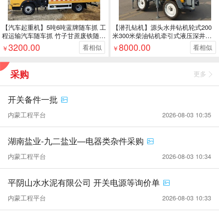
【汽车起重机】5吨6吨蓝牌随车抓 工
【潜孔钻机】源头水井钻机轮式200
程运输汽车随车抓 竹子甘蔗废铁随车
米300米柴油钻机牵引式液压深井钻
抓木机
探机销售
3200.00
8000.00
看相似
看相似
￥
￥
采购
更多
开关备件一批
内蒙工程平台
2026-08-03 10:35
湖南盐业-九二盐业—电器类杂件采购
内蒙工程平台
2026-08-03 10:34
平阴山水水泥有限公司 开关电源等询价单
内蒙工程平台
2026-08-03 10:33