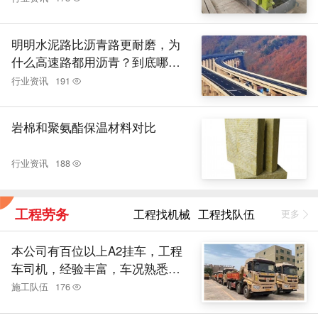
明明水泥路比沥青路更耐磨，为
什么高速路都用沥青？到底哪个
更好
行业资讯
191
岩棉和聚氨酯保温材料对比
行业资讯
188
工程劳务
工程找机械
工程找队伍
更多
本公司有百位以上A2挂车，工程
车司机，经验丰富，车况熟悉，
绝大部分是自有车主，因经济不
施工队伍
176
好，运输难做卖了车的司机兄弟