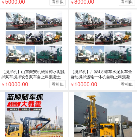
5000.00
8000.00
看相似
看相似
￥
￥
【搅拌机】山东聚安机械鲁樽水泥搅
【搅拌机】厂家4方罐车水泥泵车全
拌泵车搅拌设备泵车自上料混凝土搅
自动搅拌运输一体机自动上料混凝土
拌车
搅拌车
10000.00
10000.00
看相似
看相似
￥
￥