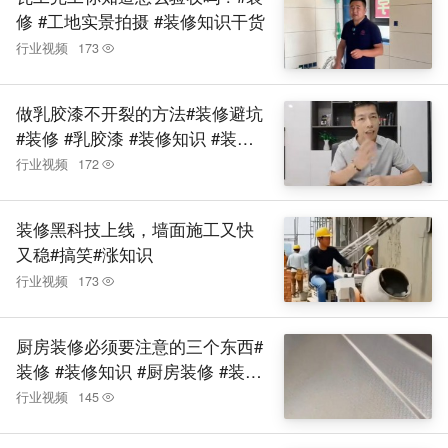
修 #工地实景拍摄 #装修知识干货
行业视频
173
做乳胶漆不开裂的方法#装修避坑
#装修 #乳胶漆 #装修知识 #装修
材料
行业视频
172
装修黑科技上线，墙面施工又快
又稳#搞笑#涨知识
行业视频
173
厨房装修必须要注意的三个东西#
装修 #装修知识 #厨房装修 #装修
避坑 #厨房装修避坑
行业视频
145