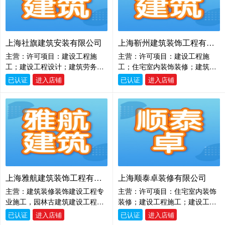
类化工产品）。（除依法须经批
料、环保设备、木制品、家具。
准的项目外，凭营业执照依法自
（除依法须经批准的项目外，凭
主开展经营活动）许可项目：建
营业执照依法自主开展经营活
设工程施工。（依法须经批准的
动）
上海社旗建筑安装有限公司
上海靳州建筑装饰工程有限公司
项目，经相关部门批准后方可开
主营：许可项目：建设工程施
主营：许可项目：建设工程施
展经营活动，具体经营项目以相
工；建设工程设计；建筑劳务分
工；住宅室内装饰装修；建筑劳
关部门批准文件或许可证件为
包。（依法须经批准的项目，经
务分包；建筑物拆除作业（爆破
准）
已认证
进入店铺
已认证
进入店铺
相关部门批准后方可开展经营活
作业除外）；建设工程设计。
动，具体经营项目以相关部门批
（依法须经批准的项目，经相关
准文件或许可证件为准）一般项
部门批准后方可开展经营活动，
目：室内木门窗安装服务；门窗
具体经营项目以相关部门批准文
销售；金属门窗工程施工；制
件或许可证件为准）一般项目：
冷、空调设备销售；普通机械设
建筑材料销售；建筑工程用机械
备安装服务；通用设备修理；专
销售；专业保洁、清洗、消毒服
用设备修理；环境保护专用设备
务；金属制品销售；建筑防水卷
销售；五金产品零售；五金产品
材产品销售；房屋拆迁服务；安
上海雅航建筑装饰工程有限公司
上海顺泰卓装修有限公司
批发；家用电器零配件销售；家
防设备销售；土石方工程施工；
主营：建筑装修装饰建设工程专
主营：许可项目：住宅室内装饰
用电器销售。（除依法须经批准
园林绿化工程施工；工程管理服
业施工，园林古建筑建设工程专
装修；建设工程施工；建设工程
的项目外，凭营业执照依法自主
务；普通机械设备安装服务；建
业施工，房屋建设工程施工，建
设计；施工专业作业；建筑劳务
开展经营活动）
筑装饰材料销售；住宅水电安装
已认证
进入店铺
已认证
进入店铺
筑装饰建设工程专项设计，计算
分包。（依法须经批准的项目，
维护服务；家具安装和维修服