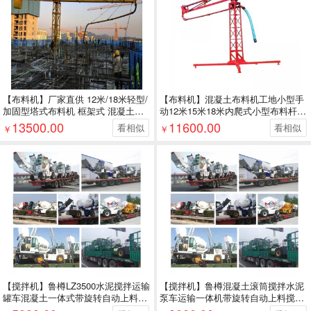
【布料机】厂家直供 12米/18米轻型/
【布料机】混凝土布料机工地小型手
加固型塔式布料机 框架式 混凝土布
动12米15米18米内爬式小型布料杆工
料机
厂直供
13500.00
11600.00
看相似
看相似
￥
￥
【搅拌机】鲁樽LZ3500水泥搅拌运输
【搅拌机】鲁樽混凝土滚筒搅拌水泥
罐车混凝土一体式带旋转自动上料搅
泵车运输一体机带旋转自动上料搅拌
拌车
车